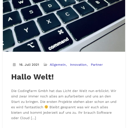
16. Juli 2021
Allgemein
Innovation
Partner
Hallo Welt!
Die Codingfarm Gmbh hat das Licht der Welt nun erblickt. Wir
sind zwar immer noch alles am aufarbeiten und uns an den
Start zu bringen. Die ersten Projekte stehen aber schon an und
es wird fantastisch
Bleibt gespannt was wir euch alles
bieten und kommt jederzeit auf uns zu. Ihr brauch Software
oder Cloud […]