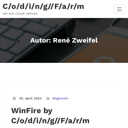
Skip
C/o/d/i/n/g//F/a/r/m
to
content
we are cloud natives
Autor:
René Zweifel
25. April 2023
Allgemein
WinFire by
C/o/d/i/n/g//F/a/r/m