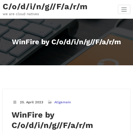
Skip
C/o/d/i/n/g//F/a/r/m
to
content
we are cloud natives
WinFire by C/o/d/i/n/g//F/a/r/m
25. April 2023
Allgemein
WinFire by
C/o/d/i/n/g//F/a/r/m